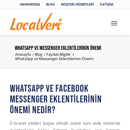
HAKKIMIZDA
BLOG
MÜŞTERİ HİZMETLERİ
İLETİŞİM
whatsapp ve messenger eklentilerinin önemi
Anasayfa
/
Blog
/
Faydalı Bilgiler
/
WhatsApp ve Messenger Eklentilerinin Önemi
WHATSAPP VE FACEBOOK
MESSENGER EKLENTILERININ
ÖNEMI NEDIR?
E-ticaret siteleri başta olmak üzere tüm web sitelerde