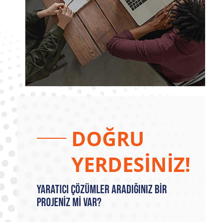
DOĞRU
YERDESİNİZ!
Yaratıcı Çözümler Aradığınız Bir
Projeniz mi Var?