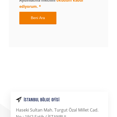
Aydınlatma metnini
okudum kabul
ediyorum.
*
İSTANBUL BÖLGE OFISI
Haseki Sultan Mah. Turgut Özal Millet Cad.
No : 19/2 Fatih / İSTANBUL