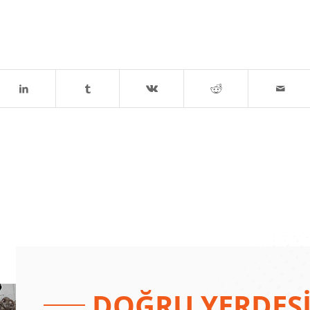
DOĞRU YERDESİ