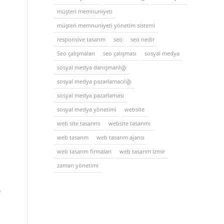
müşteri memnuniyeti
müşteri memnuniyeti yönetim sistemi
responsive tasarım
seo
seo nedir
Seo çalışmaları
seo çalışması
sosyal medya
sosyal medya danışmanlığı
sosyal medya pazarlamacılığı
sosyal medya pazarlaması
sosyal medya yönetimi
website
web site tasarımı
website tasarımı
web tasarım
web tasarım ajansı
web tasarım firmaları
web tasarım izmir
zaman yönetimi
e