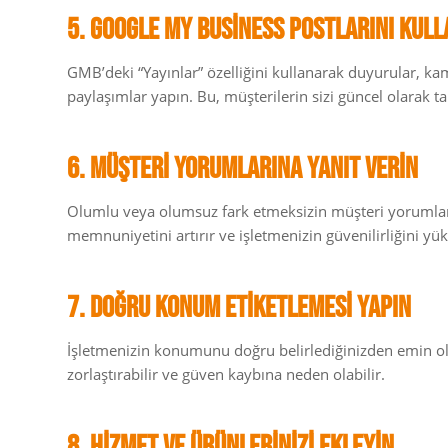
5. Google My Business Postlarını Kull
GMB’deki “Yayınlar” özelliğini kullanarak duyurular, ka
paylaşımlar yapın. Bu, müşterilerin sizi güncel olarak ta
6. Müşteri Yorumlarına Yanıt Verin
Olumlu veya olumsuz fark etmeksizin müşteri yorumlar
memnuniyetini artırır ve işletmenizin güvenilirliğini yüks
7. Doğru Konum Etiketlemesi Yapın
İşletmenizin konumunu doğru belirlediğinizden emin ol
zorlaştırabilir ve güven kaybına neden olabilir.
8. Hizmet ve Ürünlerinizi Ekleyin