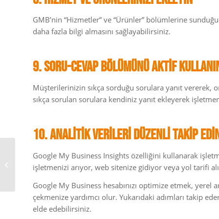
GMB’nin “Hizmetler” ve “Ürünler” bölümlerine sunduğun
daha fazla bilgi almasını sağlayabilirsiniz.
9. Soru-Cevap Bölümünü Aktif Kullanı
Müşterilerinizin sıkça sorduğu sorulara yanıt vererek, on
sıkça sorulan sorulara kendiniz yanıt ekleyerek işletmeni
10. Analitik Verileri Düzenli Takip Edi
Reklamlarda Kreatif
Google My Business Insights özelliğini kullanarak işletm
Yorgunluk: Markanızı
işletmenizi arıyor, web sitenize gidiyor veya yol tarifi alıy
Güçlendirmenin
Anahtarı
Google My Business hesabınızı optimize etmek, yerel 
çekmenize yardımcı olur. Yukarıdaki adımları takip ederek
elde edebilirsiniz.