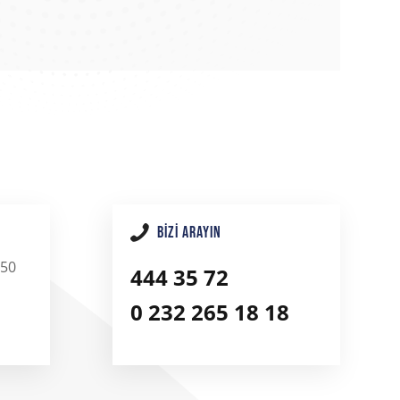
BIZI ARAYIN
:50
444 35 72
0 232 265 18 18