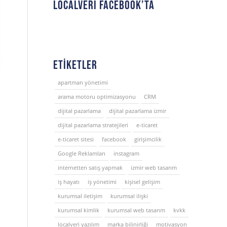
LOCALVERI FACEBOOK’TA
ETIKETLER
apartman yönetimi
arama motoru optimizasyonu
CRM
dijital pazarlama
dijital pazarlama izmir
dijital pazarlama stratejileri
e-ticaret
e-ticaret sitesi
facebook
girişimcilik
Google Reklamları
instagram
internetten satış yapmak
izmir web tasarım
iş hayatı
iş yönetimi
kişisel gelişim
kurumsal iletişim
kurumsal ilişki
kurumsal kimlik
kurumsal web tasarım
kvkk
localveri yazılım
marka bilinirliği
motivasyon