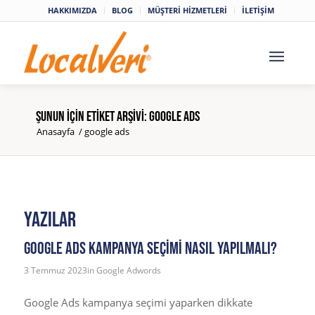
HAKKIMIZDA
BLOG
MÜŞTERİ HİZMETLERİ
İLETİŞİM
şunun için etiket arşivi: google ads
Anasayfa
/
google ads
Yazılar
Google Ads kampanya seçimi nasıl yapılmalı?
3 Temmuz 2023
in
Google Adwords
Google Ads kampanya seçimi yaparken dikkate