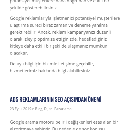
potansiyel müşterilere daha doğrudan ve etkili bir
şekilde gösterebilirsiniz.
Google reklamlarıyla işletmenizi potansiyel müşterilere
ulaştırma süreci biraz zaman ve deneme yanılma
gerektirebilir. Ancak, reklam kampanyanızı düzenli
olarak izleyip optimize ettiğinizde, hedeflediğiniz
kitleye daha etkili bir şekilde ulaşmanız mümkün
olacaktır.
Detaylı bilgi için bizimle iletişime geçebilir,
hizmetlerimiz hakkında bilgi alabilirsiniz.
Ads Reklamlarının SEO Açısından Önemi
23 Eylül 2019
in
Blog
,
Dijital Pazarlama
Google arama motoru belirli değişkenleri esas alan bir
algoritmaya sahiptir. Bu nedenle de söz konusu